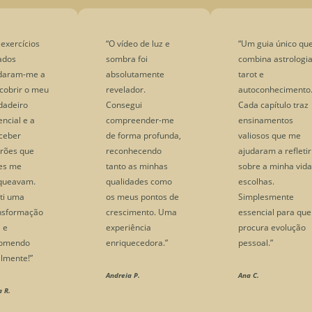
 exercícios
“O vídeo de luz e
“Um guia único qu
ados
sombra foi
combina astrologia
daram-me a
absolutamente
tarot e
cobrir o meu
revelador.
autoconhecimento
dadeiro
Consegui
Cada capítulo traz
encial e a
compreender-me
ensinamentos
ceber
de forma profunda,
valiosos que me
rões que
reconhecendo
ajudaram a refletir
es me
tanto as minhas
sobre a minha vida
queavam.
qualidades como
escolhas.
ti uma
os meus pontos de
Simplesmente
nsformação
crescimento. Uma
essencial para qu
l e
experiência
procura evolução
comendo
enriquecedora.”
pessoal.”
almente!”
Andreia P.
Ana C.
a R.