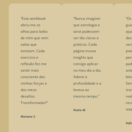
“Este workbook
“Nunca imaginei
“Os
abriu-me os
que astrologia e
gui
olhos para lados
tarot pudessem
aju
de mim que nem
ser tão claros e
des
sabia que
práticos. Cada
ver
existiam. Cada
página trouxe
pot
exercício e
insights que
per
reflexão fez-me
consigo aplicar
pad
sentir mais
no meu dia a dia.
ant
consciente das
Adorei a
blo
minhas forças e
profundidade e a
Sen
dos meus
leveza ao
tra
desafios.
mesmo tempo.”
rea
Transformador!”
re
tot
Pedro M.
Mariana S.
Sofi