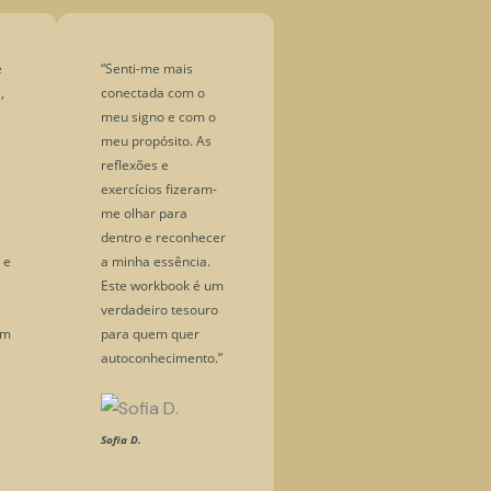
e
“Senti-me mais
,
conectada com o
meu signo e com o
.
meu propósito. As
reflexões e
exercícios fizeram-
me olhar para
dentro e reconhecer
 e
a minha essência.
Este workbook é um
verdadeiro tesouro
em
para quem quer
autoconhecimento.”
Sofia D.