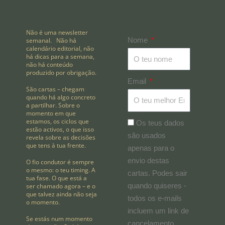
Não é uma newsletter
Nome
semanal. Não há
calendário editorial, não
há dicas para a semana,
não há conteúdo
produzido por obrigação.
Email
São cartas – chegam
quando há algo concreto
a partilhar. Sobre o
momento em que
estamos, os ciclos que
Os teus dados
estão activos, o que isso
são usados
revela sobre as decisões
que tens à tua frente.
apenas para o
envio destas
O fio condutor é sempre
o mesmo: o teu timing. A
cartas. Podes sair
tua fase. O que está a
quando quiseres -
ser chamado agora – e o
que talvez ainda não seja
todos os e-mails
o momento.
incluem um link de
Se estás num momento
cancelamento.