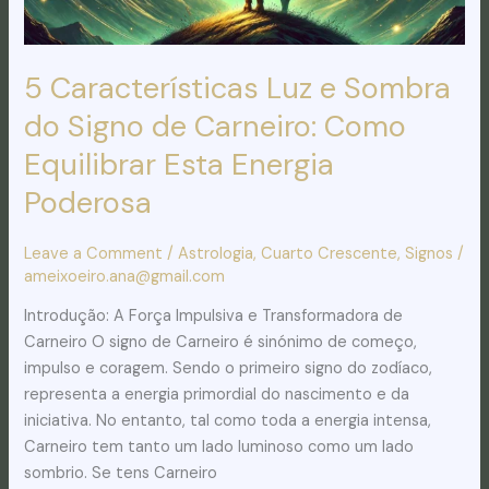
Carneiro:
Como
Equilibrar
5 Características Luz e Sombra
Esta
do Signo de Carneiro: Como
Energia
Poderosa
Equilibrar Esta Energia
Poderosa
Leave a Comment
/
Astrologia
,
Cuarto Crescente
,
Signos
/
ameixoeiro.ana@gmail.com
Introdução: A Força Impulsiva e Transformadora de
Carneiro O signo de Carneiro é sinónimo de começo,
impulso e coragem. Sendo o primeiro signo do zodíaco,
representa a energia primordial do nascimento e da
iniciativa. No entanto, tal como toda a energia intensa,
Carneiro tem tanto um lado luminoso como um lado
sombrio. Se tens Carneiro