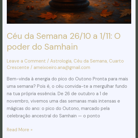
do
Samhain
Céu da Semana 26/10 a 1/11: O
poder do Samhain
Leave a Comment
/
Astrologia
,
Céu da Semana
,
Cuarto
Crescente
/
ameixoeiro.ana@gmail.com
Bem-vinda à energia do pico do Outono Pronta para mais
uma semana? Pois é, o céu convida-te a mergulhar fundo
na tua própria essência. De 26 de outubro a 1 de
novembro, vivemos uma das semanas mais intensas e
mágicas do ano: o pico do Outono, marcado pela
celebração ancestral do Samhain — o ponto
Read More »