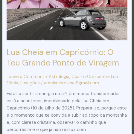
Viragem
Lua Cheia em Capricórnio: O
Teu Grande Ponto de Viragem
Leave a Comment
/
Astrologia
,
Cuarto Crescente
,
Lua
Cheia
,
Lunações
/
ameixoeiro.ana@gmail.com
Estás a sentir a energia no ar? Um marco transformador
está a acontecer, impulsionado pela Lua Cheia em
Capricórnio (10 de julho de 2025). Prepara-te, porque este
é o momento que te convida a subir ao topo da montanha
e, com clareza cristalina, observar o caminho que
percorreste e o que já não ressoa com