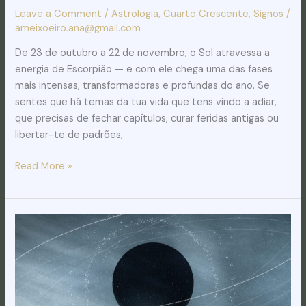
Leave a Comment
/
Astrologia
,
Cuarto Crescente
,
Signos
/
ameixoeiro.ana@gmail.com
De 23 de outubro a 22 de novembro, o Sol atravessa a
energia de Escorpião — e com ele chega uma das fases
mais intensas, transformadoras e profundas do ano. Se
sentes que há temas da tua vida que tens vindo a adiar,
que precisas de fechar capítulos, curar feridas antigas ou
libertar-te de padrões,
Read More »
Céu
da
Semana:
19
a
25