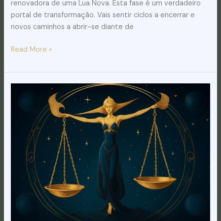
renovadora de uma Lua Nova. Esta fase é um verdadeiro
portal de transformação. Vais sentir ciclos a encerrar e
novos caminhos a abrir-se diante de
Read More »
Sol
em
Balança
2025:
Como
Esta
Energia
Vai
Influenciar
a
Tua
Vida