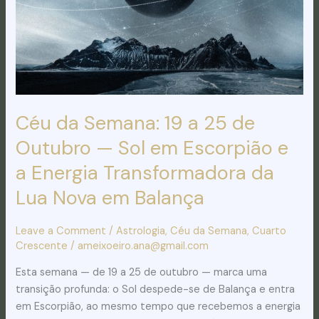
de
Outubro
—
Sol
em
Escorpião
e
Céu da Semana: 19 a 25 de
a
Outubro — Sol em Escorpião e
Energia
a Energia Transformadora da
Transformadora
da
Lua Nova em Balança
Lua
Nova
Leave a Comment
/
Astrologia
,
Céu da Semana
,
Cuarto
em
Crescente
/
ameixoeiro.ana@gmail.com
Balança
Esta semana — de 19 a 25 de outubro — marca uma
transição profunda: o Sol despede-se de Balança e entra
em Escorpião, ao mesmo tempo que recebemos a energia