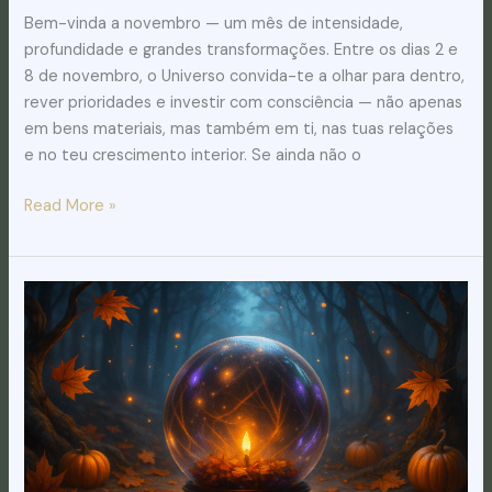
Bem-vinda a novembro — um mês de intensidade,
profundidade e grandes transformações. Entre os dias 2 e
8 de novembro, o Universo convida-te a olhar para dentro,
rever prioridades e investir com consciência — não apenas
em bens materiais, mas também em ti, nas tuas relações
e no teu crescimento interior. Se ainda não o
Read More »
Céu
da
Semana
26/10
a
1/11:
O
poder