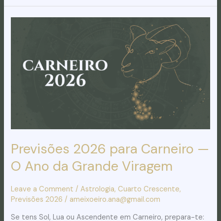
Previsões
2026
para
Carneiro
—
O
Ano
da
Grande
Viragem
Previsões 2026 para Carneiro —
O Ano da Grande Viragem
Leave a Comment
/
Astrologia
,
Cuarto Crescente
,
Previsões 2026
/
ameixoeiro.ana@gmail.com
Se tens Sol, Lua ou Ascendente em Carneiro, prepara-te: