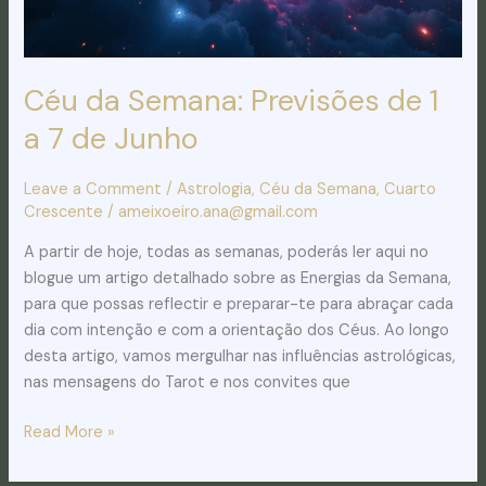
7
de
Junho
Céu da Semana: Previsões de 1
a 7 de Junho
Leave a Comment
/
Astrologia
,
Céu da Semana
,
Cuarto
Crescente
/
ameixoeiro.ana@gmail.com
A partir de hoje, todas as semanas, poderás ler aqui no
blogue um artigo detalhado sobre as Energias da Semana,
para que possas reflectir e preparar-te para abraçar cada
dia com intenção e com a orientação dos Céus. Ao longo
desta artigo, vamos mergulhar nas influências astrológicas,
nas mensagens do Tarot e nos convites que
Read More »