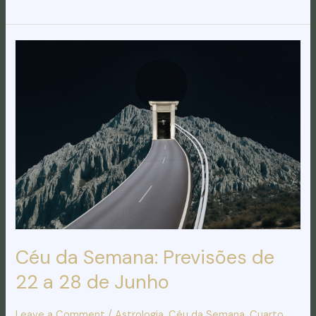
Céu
da
Semana:
Previsões
de
22
a
28
de
Junho
Céu da Semana: Previsões de
22 a 28 de Junho
Leave a Comment
/
Astrologia
,
Céu da Semana
,
Cuarto