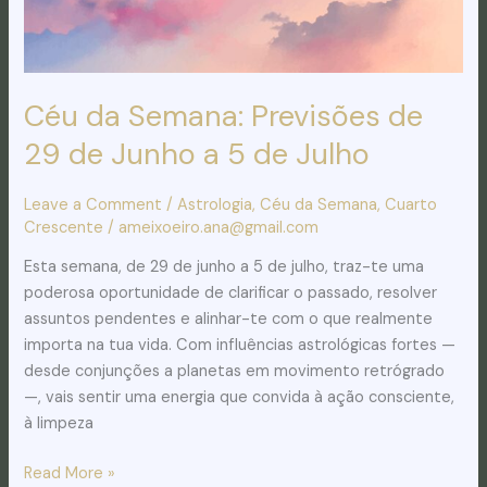
a
5
de
Julho
Céu da Semana: Previsões de
29 de Junho a 5 de Julho
Leave a Comment
/
Astrologia
,
Céu da Semana
,
Cuarto
Crescente
/
ameixoeiro.ana@gmail.com
Esta semana, de 29 de junho a 5 de julho, traz-te uma
poderosa oportunidade de clarificar o passado, resolver
assuntos pendentes e alinhar-te com o que realmente
importa na tua vida. Com influências astrológicas fortes —
desde conjunções a planetas em movimento retrógrado
—, vais sentir uma energia que convida à ação consciente,
à limpeza
Read More »