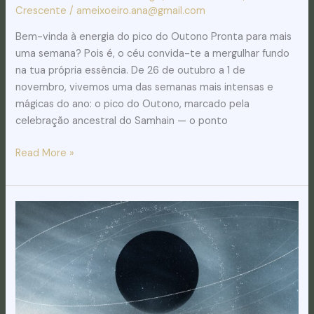
Crescente
/
ameixoeiro.ana@gmail.com
Bem-vinda à energia do pico do Outono Pronta para mais
uma semana? Pois é, o céu convida-te a mergulhar fundo
na tua própria essência. De 26 de outubro a 1 de
novembro, vivemos uma das semanas mais intensas e
mágicas do ano: o pico do Outono, marcado pela
celebração ancestral do Samhain — o ponto
Read More »
Céu
da
Semana:
19
a
25
de