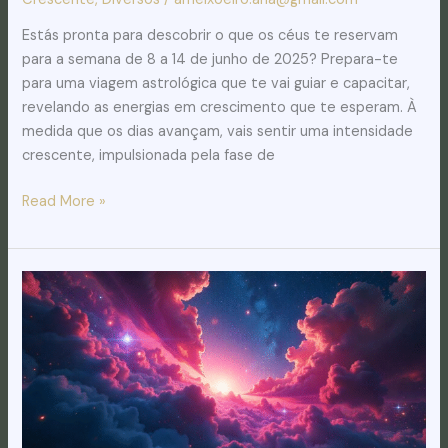
Estás pronta para descobrir o que os céus te reservam
para a semana de 8 a 14 de junho de 2025? Prepara-te
para uma viagem astrológica que te vai guiar e capacitar,
revelando as energias em crescimento que te esperam. À
medida que os dias avançam, vais sentir uma intensidade
crescente, impulsionada pela fase de
Read More »
Céu
da
Semana:
Previsões
de
1
a