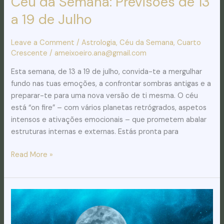
Céu da Semana: Previsões de 13
a 19 de Julho
Leave a Comment
/
Astrologia
,
Céu da Semana
,
Cuarto
Crescente
/
ameixoeiro.ana@gmail.com
Esta semana, de 13 a 19 de julho, convida-te a mergulhar
fundo nas tuas emoções, a confrontar sombras antigas e a
preparar-te para uma nova versão de ti mesma. O céu
está “on fire” – com vários planetas retrógrados, aspetos
intensos e ativações emocionais – que prometem abalar
estruturas internas e externas. Estás pronta para
Read More »
Céu
da
Semana: