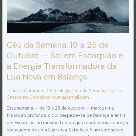
Outubro
—
Sol
em
Escorpião
e
Céu da Semana: 19 a 25 de
a
Outubro — Sol em Escorpião e
Energia
a Energia Transformadora da
Transformadora
da
Lua Nova em Balança
Lua
Nova
Leave a Comment
/
Astrologia
,
Céu da Semana
,
Cuarto
em
Crescente
/
ameixoeiro.ana@gmail.com
Balança
Esta semana — de 19 a 25 de outubro — marca uma
transição profunda: o Sol despede-se de Balança e entra
em Escorpião, ao mesmo tempo que recebemos a energia
renovadora de uma Lua Nova. Esta fase é um verdadeiro