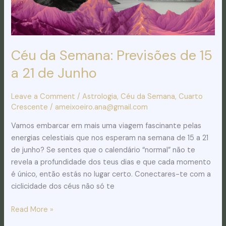
21
de
Junho
Céu da Semana: Previsões de 15
a 21 de Junho
Leave a Comment
/
Astrologia
,
Céu da Semana
,
Cuarto
Crescente
/
ameixoeiro.ana@gmail.com
Vamos embarcar em mais uma viagem fascinante pelas
energias celestiais que nos esperam na semana de 15 a 21
de junho? Se sentes que o calendário “normal” não te
revela a profundidade dos teus dias e que cada momento
é único, então estás no lugar certo. Conectares-te com a
ciclicidade dos céus não só te
Read More »