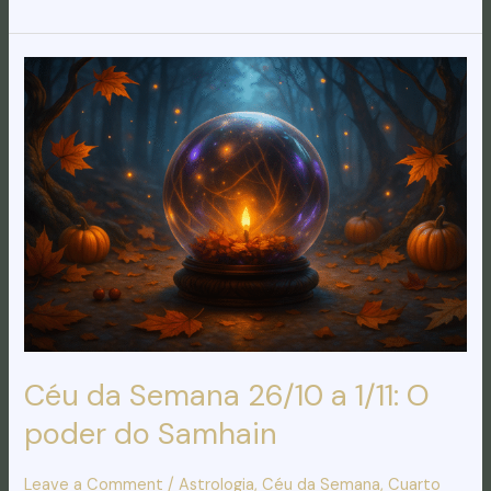
Céu
da
Semana
26/10
a
1/11:
O
poder
do
Samhain
Céu da Semana 26/10 a 1/11: O
poder do Samhain
Leave a Comment
/
Astrologia
,
Céu da Semana
,
Cuarto