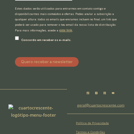
Estes dados serão utilizados para entrarmos em contato contigo e
disponibilizarmos mais conteúdos e ofertas. Podes anular a subscrição a
qualquer altura: todos os emails que enviamos incluem no final, um link que
poderá ser usado para remover o teu email da nossa lista de distribuição.
este link
.
Para mais informações, acede a
Concordo em receber os e-mails.
Quero receber a newsletter
geral@cuartocrescente.com
Política de Privacidade
Termos e Condições