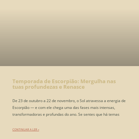
Temporada de Escorpião: Mergulha nas
tuas profundezas e Renasce
De 23 de outubro a 22 de novembro, o Sol atravessa a energia de
Escorpião — e com ele chega uma das fases mais intensas,
transformadoras e profundas do ano. Se sentes que há temas
CONTINUAR A LER »