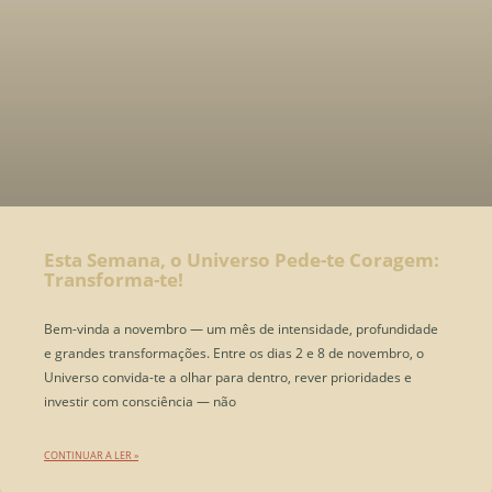
Esta Semana, o Universo Pede-te Coragem:
Transforma-te!
Bem-vinda a novembro — um mês de intensidade, profundidade
e grandes transformações. Entre os dias 2 e 8 de novembro, o
Universo convida-te a olhar para dentro, rever prioridades e
investir com consciência — não
CONTINUAR A LER »