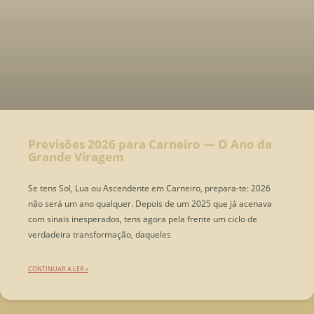
Previsões 2026 para Carneiro — O Ano da
Grande Viragem
Se tens Sol, Lua ou Ascendente em Carneiro, prepara-te: 2026
não será um ano qualquer. Depois de um 2025 que já acenava
com sinais inesperados, tens agora pela frente um ciclo de
verdadeira transformação, daqueles
CONTINUAR A LER »