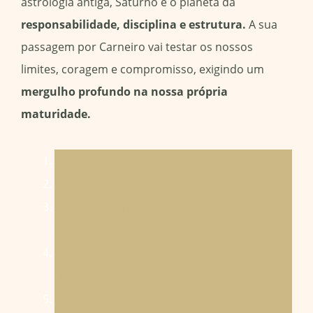
astrologia antiga, Saturno é o planeta da
responsabilidade, disciplina e estrutura.
A sua
passagem por Carneiro vai testar os nossos
limites, coragem e compromisso, exigindo um
mergulho profundo na nossa própria
maturidade.
Cronos: O Deus do Tempo e as Suas Lições
O Simbolismo de Saturno e a Sua Influência
Saturno no Tarot e a Complementaridade dos
Signos
Saturno em Carneiro 2025-2028: O Início de uma
Nova Soberania
Datas Importantes